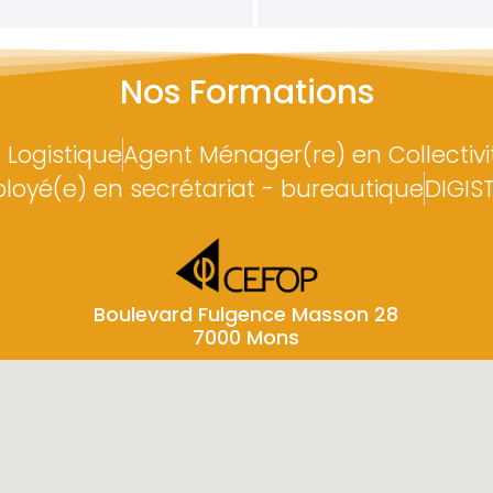
Nos Formations
 Logistique
Agent Ménager(re) en Collectivi
loyé(e) en secrétariat - bureautique
DIGIS
Boulevard Fulgence Masson 28
7000 Mons