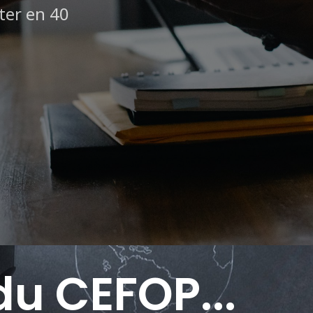
nter en 40
du CEFOP...