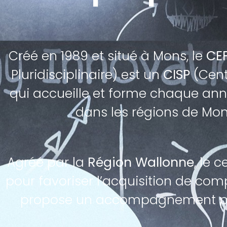
Créé en 1989 et situé à Mons, le
CE
Pluridisciplinaire) est un
CISP
(Cent
qui accueille et forme chaque ann
dans les régions de Mons
Agréé par la
Région Wallonne
, le 
pour favoriser l’acquisition de co
propose un accompagnement psyc