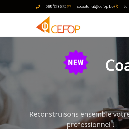
065/31.86.72
secretariat@cefop.be
Lu
Coa
Reconstruisons ensemble votre
professionnel !