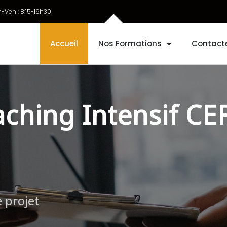
n-Ven : 8:15-16h30
Accueil
Nos Formations
Contact
ching Intensif C
 projet